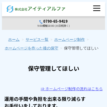
内
容
を
0790-65-9419
ス
9:00縲鰀18:00 (土日祝除く)
キ
ッ
プ
ホーム
>
サービス一覧
>
ホームページ制作
>
ホームページを作った後の保守
>
保守管理してほしい
保守管理してほしい
⇒ ホームページ制作の流れはこちら
運用の手間や負担を出来る限り減らす
お手伝いをしております。